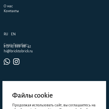
Проекты
О нас
О нас
Контакты
Контакты
RU
EN
Санкт-Петербург
8 (918) 888-88-42
hi@bricktobrick.ru
Файлы cookie
Партнерам
Девелоперам
Продолжая использовать сайт, вы соглашаетесь на